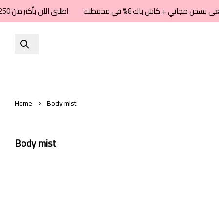
اطلبى الآن بأكثر من 250 ريال واستمتعى بشحن مجاني + كاش باك 8% في محفظتك
Home
Body mist
Body mist