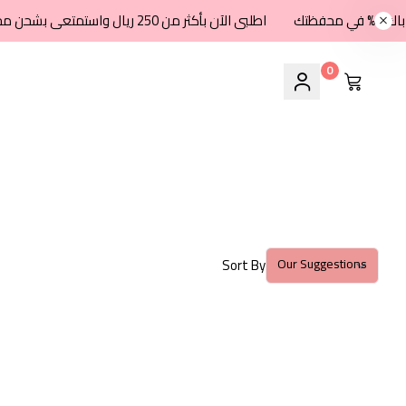
اطلبى الآن بأكثر من 250 ريال واستمتعى بشحن مجاني + كاش باك 8% في محفظتك
0
Sort By