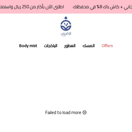
اطلبى الآن بأكثر من 250 ريال واستمتعى بشحن مجاني + كاش باك 8% في محفظتك
اوفريس للعطور
Offers
المسك
العطور
الباكجات
Body mist
Failed to load more 😢