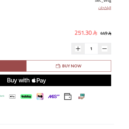
Sec_virtg
الباكجات
251.30
449
BUY NOW