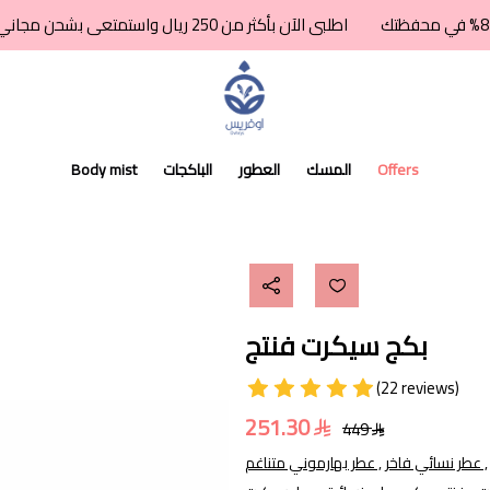
اطلبى الآن بأكثر من 250 ريال واستمتعى بشحن مجاني + كاش باك 8% في محفظتك
اوفريس للعطور
Offers
المسك
العطور
الباكجات
Body mist
بكج سيكرت فنتج
(22 reviews)
251.30
449
عطر نسائي فاخر ,
عطر بهارموني متناغم ,