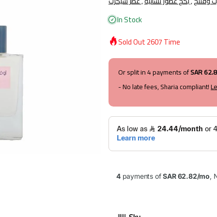
بكج عطور نسائية ,
عطر سيكرت ,
In Stock
Sold Out
2607
Time
Or split in
4
payments of
SAR 62.
- No late fees, Sharia compliant!
L