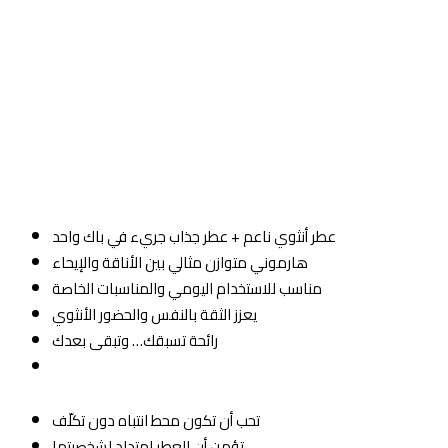
عطر أنثوي ناعم + عطر جذاب جريء في باك واحد
هارموني متوازن مثالي بين الأناقة والإيحاء
مناسب للاستخدام اليومي والمناسبات الخاصة
يعزز الثقة بالنفس والحضور الأنثوي
رائحة تسبقك… وتبقى بعدك
تحب أن تكون محط انتباه دون تكلّف
تؤمن أن العطر امتداد لشخصيتها