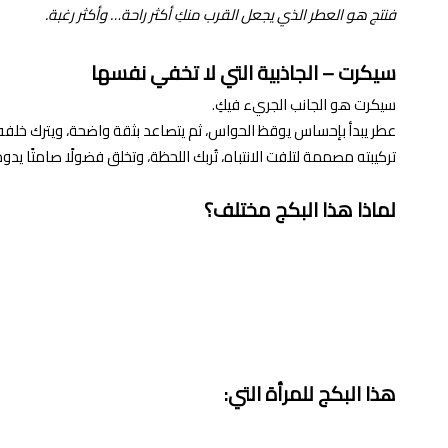
فنتج هو العطر الذي يجعل القرب منكِ أكثر راحة… وأكثر رغبة.
سيكرت – الجاذبية التي لا تخفي نفسها
سيكرت هو الجانب الجريء فيكِ.
عطر يبدأ بإحساس يوقظ الحواس، ثم يتصاعد بثقة واضحة، ويترك خلفه أثر
تركيبته مصممة لتلفت الانتباه، تُربك اللحظة، وتخلق فضولًا صامتًا يدوم
لماذا هذا البكج مختلف؟
هذا البكج للمرأة التي: