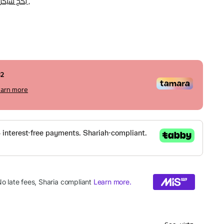
بكج سيكرت وفنتج ,
82
earn more