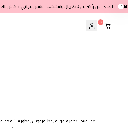
اطلبى الآن بأكثر من 250 ريال واستمتعى بشحن مجاني + كاش باك 8% في محفظتك
0
عطر فنتج ,
عطور فرمونية ,
عطر فرموني ,
عطور نسائية جذابة ,