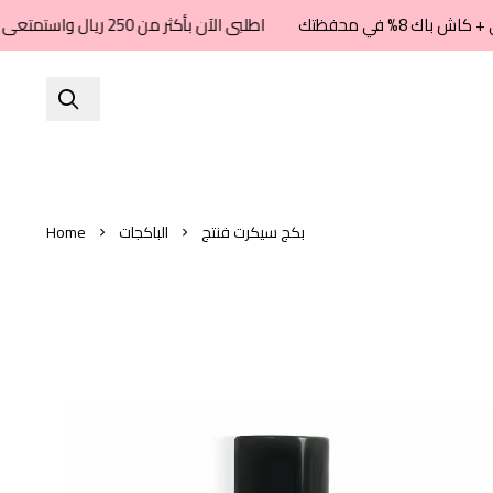
اطلبى الآن بأكثر من 250 ريال واستمتعى بشحن مجاني + كاش باك 8% في محفظتك
بكج سيكرت فنتج
الباكجات
Home