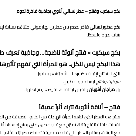
بكج سيكرت وفنتج – عطر نسائي أنثوي بجاذبية فاخرة تدوم
بكج عطور نسائي فاخر
يجمع بين عطرين بهارموني متناغم بعناية لإبراز
بثبات يدوم ويُلاحظ.
بكج سيكرت × فنتج أنوثة ناضجة… وجاذبية تعرف ط
هذا البكج ليس للكل.. هو للمرأة التي
تفهم تأثيرها
التي لا تحتاج لإثبات حضورها… لأنه يُشعر به فورًا.
سيكرت وفنتج
ليسا مجرد عطرين،
بل
مزاجان أنثويان
يلتقيان ليخلقا هالة يصعب تجاهلها.
فنتج – أناقة أنثوية تترك أثراً عميقاً
فنتج هو العطر الذي يُشبه المرأة الهادئة من الخارج، العميقة من الد
نفحات دافئة تنفتح بثقة، تمتزج مع قلب عطري غني يمنح إحساسًا أنثويًا ر
مع الوقت، يستقر العطر على قاعدة عميقة تمنحك حضورًا دافئًا، جذابًا، 