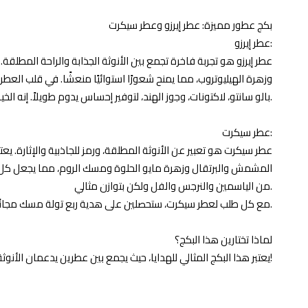
بكج عطور مميزة: عطر إيرزو وعطر سيكرت
عطر إيرزو:
عطر إيرزو هو تجربة فاخرة تجمع بين الأنوثة الجذابة والراحة المطلقة.
وزهرة الهيليوتروب، مما يمنح شعورًا استوائيًا منعشًا. في قلب العط
بالو سانتو، لاكتونات، وجوز الهند، لتوفير إحساس يدوم طويلاً. إنه الخيار المثالي للاستخدام اليومي أو في السهرات الخاصة، ويترك أثرًا مميزًا يدوم.
عطر سيكرت:
المشمش والبرتقال وزهرة مايو الحلوة ومسك الروم، مما يجعل كل رش
من الياسمين والنرجس والفل ولكن بتوازن مثالي.
مع كل طلب لعطر سيكرت، ستحصلين على هدية ربع تولة مسك مجانًا، مما يجعل تجربة التسوق أكثر تميزًا.
لماذا تختارين هذا البكج؟
يعتبر هذا البكج المثالي للهدايا، حيث يجمع بين عطرين يدعمان الأنوثة والجاذبية. يناسب الاستخدام اليومي إلى السهرات الخاصة. اجعلي أيامك مليئة بالروائح الفاخرة مع هذا البكج الفريد!