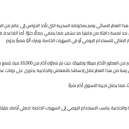
 هذا العطر النسائي يتميز بمكوناته السحرية التي تأخذ الحواس إلى عالم من الج
ر، نجد لمسة دافئة من فانيليا مدغشقر، مما يضفي جمالًا حلوًا. أما القاعدة، 
عطر سيكرت هو تعبير عن الأنوثة الم
ة من هذا العطر تنقل إحساسًا بالانتعاش والجاذبية. يحتوي على نوتات عطر