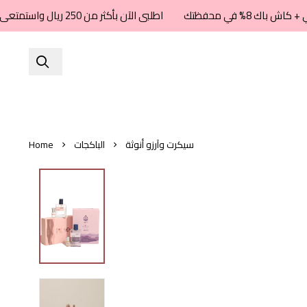
اطلبى الآن بأكثر من 250 ريال واستمتعى بشحن مجاني + كاش باك 8% في محفظتك
سيكرت وآرزو أنوثة
الباكجات
Home