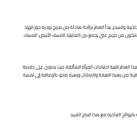
اذبية والسحر. يبدأ العطر برائحة هادئة من مزيج بودرة جوز الهند
فتتكون من مزيج غني يجمع بين الفانيليا، المسك الأبيض، المسك،
طلقة، ورمز للجاذبية والإثارة. يعتبر من العطور الأكثر مبيعًا وتقييمًا، حيث تم شراؤه أكثر من 33,000 مرة. يُصنع هذا العطر لتلبية احتياجات المرأة المتألقة، حيث يحتوي على خلاصة
ية من زهرة العبقة والبرتقال وزهرة مايو، بالإضافة إلى لمسة