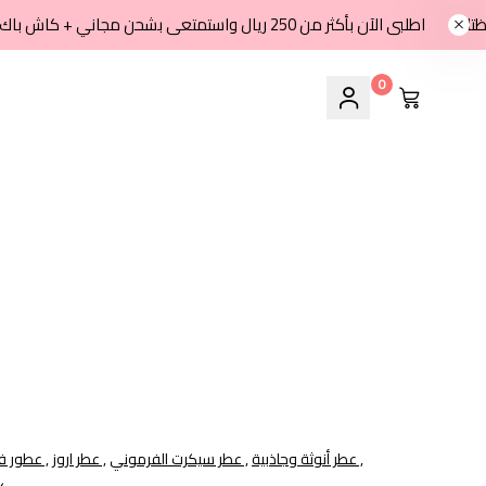
اطلبى الآن بأكثر من 250 ريال واستمتعى بشحن مجاني + كاش باك 8% في محفظتك
0
عطر أنوثة وجاذبية ,
عطر سيكرت الفرموني ,
عطر اروز ,
عطور فرمونية ,