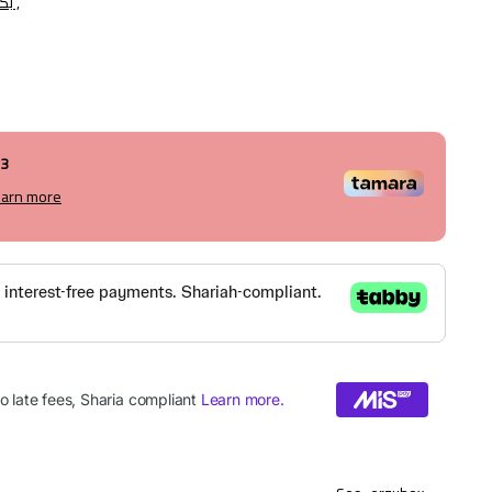
بكج سيكرت وآرزو أنوثة ,
13
earn more