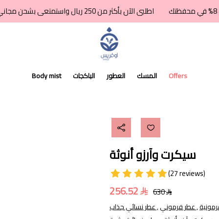
اطلبى الآن بأكثر من 250 ريال واستمتعى بشحن مجاني + كاش باك 8% في محفظتك
اوفريس للعطور
Offers
المسك
العطور
الباكجات
Body mist
سيكرت وآرزو أنوثة
(27 reviews)
256.52
630
عطر فرموني ,
عطر نسائي جذاب ,