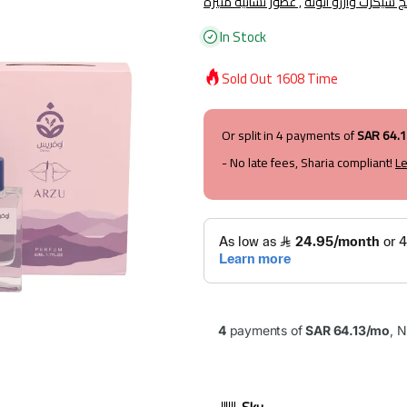
عطور نسائية مثيرة ,
In Stock
Sold Out
1608
Time
Or split in
4
payments of
SAR 64.
- No late fees, Sharia compliant!
L