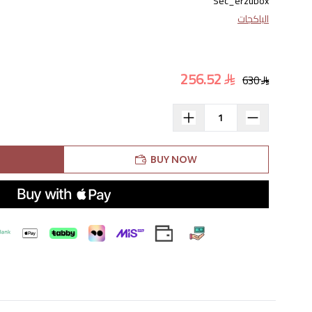
Sec_erzubox
الباكجات
256.52
630
BUY NOW