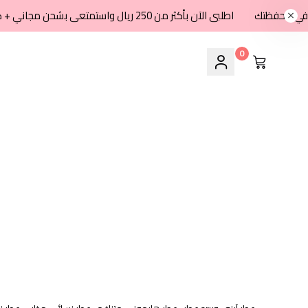
اطلبى الآن بأكثر من 250 ريال واستمتعى بشحن مجاني + كاش باك 8% في محفظتك
0