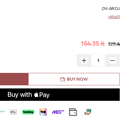
OV-ARZU
العطور
164.35
329
BUY NOW