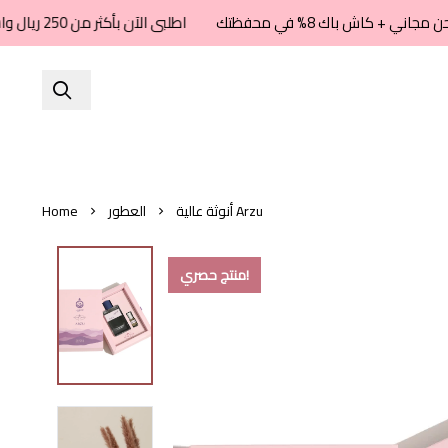
اطلبى الآن بأكثر من 250 ريال واستمتعى بشحن مجاني + كاش باك 8% في محفظتك
أنوثة عالية Arzu
العطور
Home
منتج حصري!