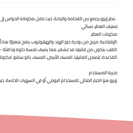
عطر إيرزو يجمع بين الفخامة والراحة، حيث تنقل مكوناته الحواس إلى عالم من السحر والجاذبية .
تصنيف العطر: نسائي
مكونات العطر:
- الإفتتاحية: مزيج من بودرة جوز الهند والهيليوتروب، يمنح شعورًا هادئًا واستوائيًا.
- القلب: يتكون من فانيليا مدغشقر، مما يضيف لمسة حلوة ودافئة.
- القاعدة: تتضمن الفانيليا، المسك الأبيض، المسك، بالو سانتو، لاكتونات، وجوز الهند، مما يوفر إحساسًا غنيًا يدوم طويلًا.
تجربة المستخدم:
إيرزو هو الخيار المثالي للاستخدام اليومي أو في السهرات الخاصة، حيث يترك أثراً مميزاً يدوم طويلاً.