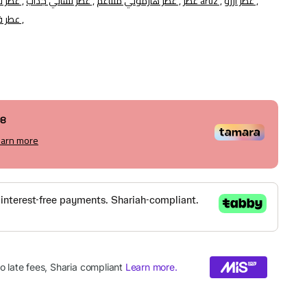
عطر آرزو ,
عطر aruz ,
عطر هارموني متناغم ,
عطر نسائي جذاب ,
عطر نسائي فاخر ,
عطر فرموني ,
08
earn more