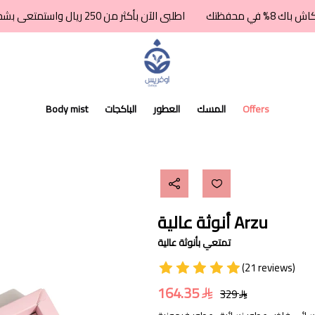
اطلبى الآن بأكثر من 250 ريال واستمتعى بشحن مجاني + كاش باك 8% في محفظتك
اوفريس للعطور
Offers
المسك
العطور
الباكجات
Body mist
أنوثة عالية Arzu
تمتعي بأنوثة عالية
(21 reviews)
164.35
329